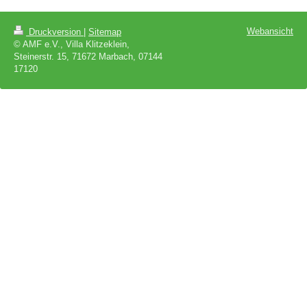
Webansicht
Druckversion
|
Sitemap
© AMF e.V., Villa Klitzeklein,
Steinerstr. 15, 71672 Marbach, 07144
17120